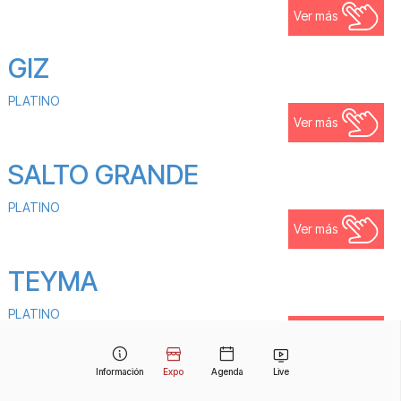
Ver más
GIZ
PLATINO
Ver más
SALTO GRANDE
PLATINO
Ver más
TEYMA
PLATINO
Ver más
Información
Expo
Agenda
Live
UTE